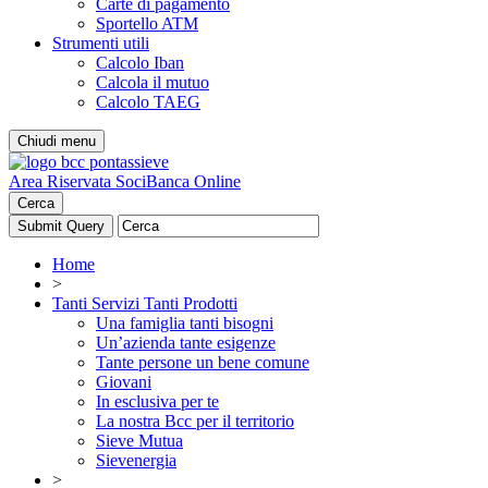
Carte di pagamento
Sportello ATM
Strumenti utili
Calcolo Iban
Calcola il mutuo
Calcolo TAEG
Chiudi menu
Area Riservata Soci
Banca Online
Cerca
Home
>
Tanti Servizi Tanti Prodotti
Una famiglia tanti bisogni
Un’azienda tante esigenze
Tante persone un bene comune
Giovani
In esclusiva per te
La nostra Bcc per il territorio
Sieve Mutua
Sievenergia
>