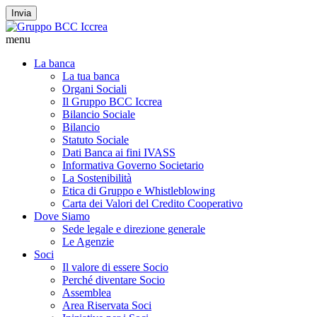
Invia
menu
La banca
La tua banca
Organi Sociali
Il Gruppo BCC Iccrea
Bilancio Sociale
Bilancio
Statuto Sociale
Dati Banca ai fini IVASS
Informativa Governo Societario
La Sostenibilità
Etica di Gruppo e Whistleblowing
Carta dei Valori del Credito Cooperativo
Dove Siamo
Sede legale e direzione generale
Le Agenzie
Soci
Il valore di essere Socio
Perché diventare Socio
Assemblea
Area Riservata Soci