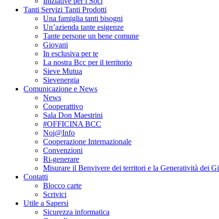
Iniziative per i Soci
Tanti Servizi Tanti Prodotti
Una famiglia tanti bisogni
Un’azienda tante esigenze
Tante persone un bene comune
Giovani
In esclusiva per te
La nostra Bcc per il territorio
Sieve Mutua
Sievenergia
Comunicazione e News
News
Cooperattivo
Sala Don Maestrini
#OFFICINA BCC
Noi@Info
Cooperazione Internazionale
Convenzioni
Ri-generare
Misurare il Benvivere dei territori e la Generatività dei G
Contatti
Blocco carte
Scrivici
Utile a Sapersi
Sicurezza informatica