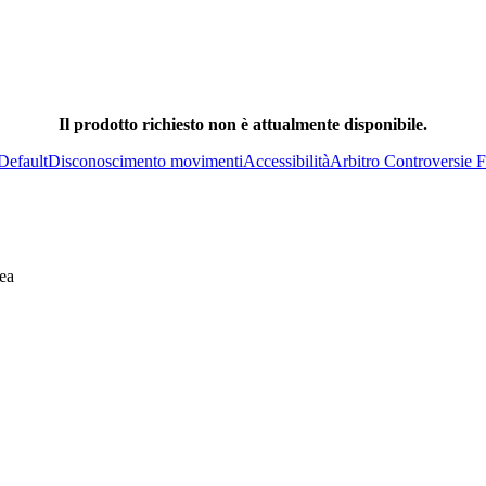
Il prodotto richiesto non è attualmente disponibile.
Default
Disconoscimento movimenti
Accessibilità
Arbitro Controversie F
ea