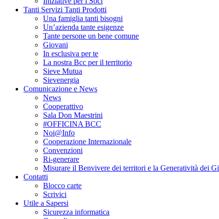
Iniziative per i Soci
Tanti Servizi Tanti Prodotti
Una famiglia tanti bisogni
Un’azienda tante esigenze
Tante persone un bene comune
Giovani
In esclusiva per te
La nostra Bcc per il territorio
Sieve Mutua
Sievenergia
Comunicazione e News
News
Cooperattivo
Sala Don Maestrini
#OFFICINA BCC
Noi@Info
Cooperazione Internazionale
Convenzioni
Ri-generare
Misurare il Benvivere dei territori e la Generatività dei G
Contatti
Blocco carte
Scrivici
Utile a Sapersi
Sicurezza informatica