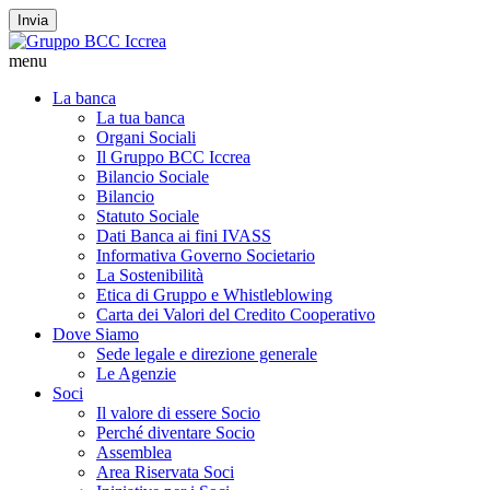
Invia
menu
La banca
La tua banca
Organi Sociali
Il Gruppo BCC Iccrea
Bilancio Sociale
Bilancio
Statuto Sociale
Dati Banca ai fini IVASS
Informativa Governo Societario
La Sostenibilità
Etica di Gruppo e Whistleblowing
Carta dei Valori del Credito Cooperativo
Dove Siamo
Sede legale e direzione generale
Le Agenzie
Soci
Il valore di essere Socio
Perché diventare Socio
Assemblea
Area Riservata Soci