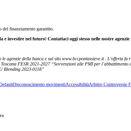
 del finanziamento garantito.
e investire nel futuro! Contattaci oggi stesso nelle nostre agenzie 
le agenzie della banca e sul sito www.bccpontassieve.it . L’offerta fa r
R Toscana FESR 2021-2027 “Sovvenzioni alle PMI per l’abbattimento deg
 EU Blending 2023-0118”
Default
Disconoscimento movimenti
Accessibilità
Arbitro Controversie F
ea