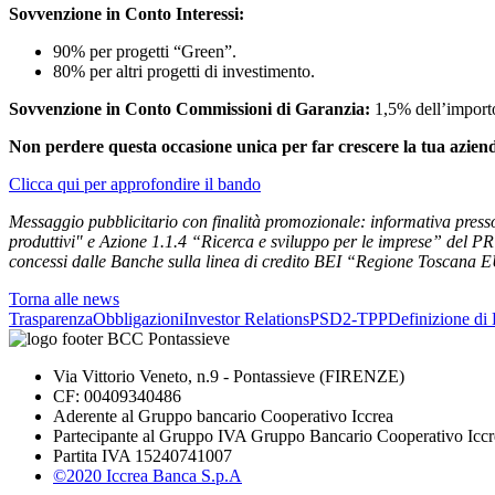
Sovvenzione in Conto Interessi:
90% per progetti “Green”.
80% per altri progetti di investimento.
Sovvenzione in Conto Commissioni di Garanzia:
1,5% dell’importo
Non perdere questa occasione unica per far crescere la tua azienda 
Clicca qui per approfondire il bando
Messaggio pubblicitario con finalità promozionale: informativa presso 
produttivi" e Azione 1.1.4 “Ricerca e sviluppo per le imprese” del P
concessi dalle Banche sulla linea di credito BEI “Regione Toscana
Torna alle news
Trasparenza
Obbligazioni
Investor Relations
PSD2-TPP
Definizione di 
Via Vittorio Veneto, n.9 - Pontassieve (FIRENZE)
CF: 00409340486
Aderente al Gruppo bancario Cooperativo Iccrea
Partecipante al Gruppo IVA Gruppo Bancario Cooperativo Iccr
Partita IVA 15240741007
©2020 Iccrea Banca S.p.A