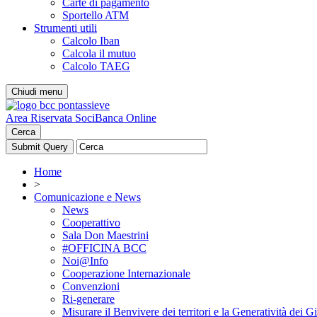
Carte di pagamento
Sportello ATM
Strumenti utili
Calcolo Iban
Calcola il mutuo
Calcolo TAEG
Chiudi menu
Area Riservata Soci
Banca Online
Cerca
Home
>
Comunicazione e News
News
Cooperattivo
Sala Don Maestrini
#OFFICINA BCC
Noi@Info
Cooperazione Internazionale
Convenzioni
Ri-generare
Misurare il Benvivere dei territori e la Generatività dei G