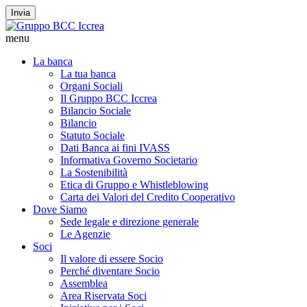
Invia
menu
La banca
La tua banca
Organi Sociali
Il Gruppo BCC Iccrea
Bilancio Sociale
Bilancio
Statuto Sociale
Dati Banca ai fini IVASS
Informativa Governo Societario
La Sostenibilità
Etica di Gruppo e Whistleblowing
Carta dei Valori del Credito Cooperativo
Dove Siamo
Sede legale e direzione generale
Le Agenzie
Soci
Il valore di essere Socio
Perché diventare Socio
Assemblea
Area Riservata Soci