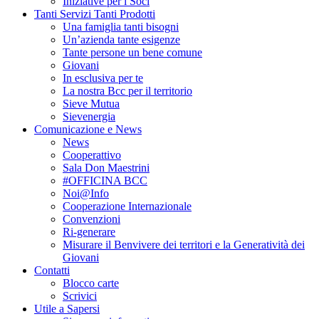
Iniziative per i Soci
Tanti Servizi Tanti Prodotti
Una famiglia tanti bisogni
Un’azienda tante esigenze
Tante persone un bene comune
Giovani
In esclusiva per te
La nostra Bcc per il territorio
Sieve Mutua
Sievenergia
Comunicazione e News
News
Cooperattivo
Sala Don Maestrini
#OFFICINA BCC
Noi@Info
Cooperazione Internazionale
Convenzioni
Ri-generare
Misurare il Benvivere dei territori e la Generatività dei
Giovani
Contatti
Blocco carte
Scrivici
Utile a Sapersi