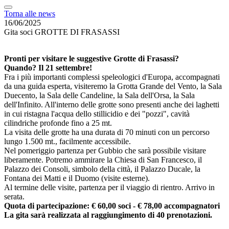
Torna alle news
16/06/2025
Gita soci GROTTE DI FRASASSI
Pronti per visitare le suggestive Grotte di Frasassi?
Quando? Il 21 settembre!
Fra i più importanti complessi speleologici d'Europa, accompagnati
da una guida esperta, visiteremo la Grotta Grande del Vento, la Sala
Duecento, la Sala delle Candeline, la Sala dell'Orsa, la Sala
dell'Infinito. All'interno delle grotte sono presenti anche dei laghetti
in cui ristagna l'acqua dello stillicidio e dei "pozzi", cavità
cilindriche profonde fino a 25 mt.
La visita delle grotte ha una durata di 70 minuti con un percorso
lungo 1.500 mt., facilmente accessibile.
Nel pomeriggio partenza per Gubbio che sarà possibile visitare
liberamente. Potremo ammirare la Chiesa di San Francesco, il
Palazzo dei Consoli, simbolo della città, il Palazzo Ducale, la
Fontana dei Matti e il Duomo (visite esterne).
Al termine delle visite, partenza per il viaggio di rientro. Arrivo in
serata.
Quota di partecipazione: € 60,00 soci - € 78,00 accompagnatori
La gita sarà realizzata al raggiungimento di 40 prenotazioni.