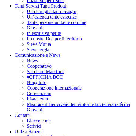
Iniziative per i Soci
Tanti Servizi Tanti Prodotti
Una famiglia tanti bisogni
Un’azienda tante esigenze
Tante persone un bene comune
Giovani
In esclusiva per te
La nostra Bcc per il territorio
Sieve Mutua
Sievenergia
Comunicazione e News
News
Cooperattivo
Sala Don Maestrini
#OFFICINA BCC
Noi@Info
Cooperazione Internazionale
Convenzioni
Ri-generare
Misurare il Benvivere dei territori e la Generatività dei
Giovani
Contatti
Blocco carte
Scrivici
Utile a Sapersi