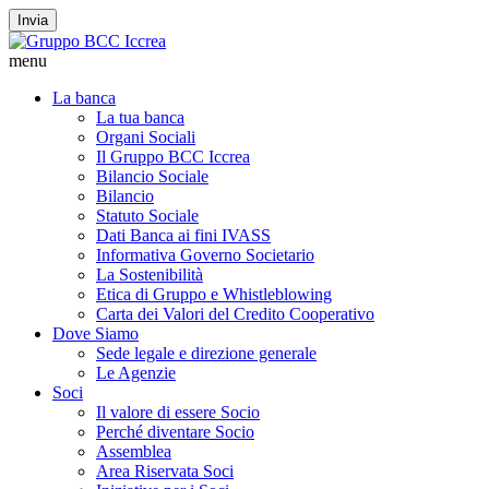
Invia
menu
La banca
La tua banca
Organi Sociali
Il Gruppo BCC Iccrea
Bilancio Sociale
Bilancio
Statuto Sociale
Dati Banca ai fini IVASS
Informativa Governo Societario
La Sostenibilità
Etica di Gruppo e Whistleblowing
Carta dei Valori del Credito Cooperativo
Dove Siamo
Sede legale e direzione generale
Le Agenzie
Soci
Il valore di essere Socio
Perché diventare Socio
Assemblea
Area Riservata Soci