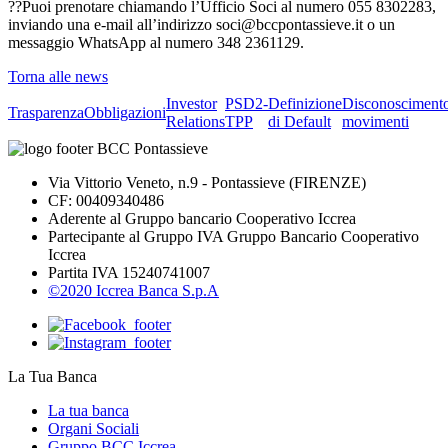
??Puoi prenotare chiamando l’Ufficio Soci al numero 055 8302283,
inviando una e-mail all’indirizzo soci@bccpontassieve.it o un
messaggio WhatsApp al numero 348 2361129.
Torna alle news
Investor
PSD2-
Definizione
Disconosciment
Trasparenza
Obbligazioni
Relations
TPP
di Default
movimenti
Via Vittorio Veneto, n.9 - Pontassieve (FIRENZE)
CF: 00409340486
Aderente al Gruppo bancario Cooperativo Iccrea
Partecipante al Gruppo IVA Gruppo Bancario Cooperativo
Iccrea
Partita IVA 15240741007
©2020 Iccrea Banca S.p.A
La Tua Banca
La tua banca
Organi Sociali
Gruppo BCC Iccrea