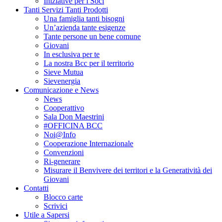
Iniziative per i Soci
Tanti Servizi Tanti Prodotti
Una famiglia tanti bisogni
Un’azienda tante esigenze
Tante persone un bene comune
Giovani
In esclusiva per te
La nostra Bcc per il territorio
Sieve Mutua
Sievenergia
Comunicazione e News
News
Cooperattivo
Sala Don Maestrini
#OFFICINA BCC
Noi@Info
Cooperazione Internazionale
Convenzioni
Ri-generare
Misurare il Benvivere dei territori e la Generatività dei
Giovani
Contatti
Blocco carte
Scrivici
Utile a Sapersi