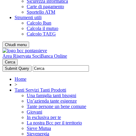
Sicurezza informatica
Carte di pagamento
Sportello ATM
Strumenti utili
Calcolo Iban
Calcola il mutuo
Calcolo TAEG
Chiudi menu
Area Riservata Soci
Banca Online
Cerca
Home
>
Tanti Servizi Tanti Prodotti
Una famiglia tanti bisogni
Un’azienda tante esigenze
Tante persone un bene comune
Giovani
In esclusiva per te
La nostra Bcc per il territorio
Sieve Mutua
Sievenergia