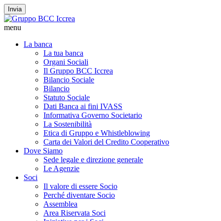
Invia
menu
La banca
La tua banca
Organi Sociali
Il Gruppo BCC Iccrea
Bilancio Sociale
Bilancio
Statuto Sociale
Dati Banca ai fini IVASS
Informativa Governo Societario
La Sostenibilità
Etica di Gruppo e Whistleblowing
Carta dei Valori del Credito Cooperativo
Dove Siamo
Sede legale e direzione generale
Le Agenzie
Soci
Il valore di essere Socio
Perché diventare Socio
Assemblea
Area Riservata Soci