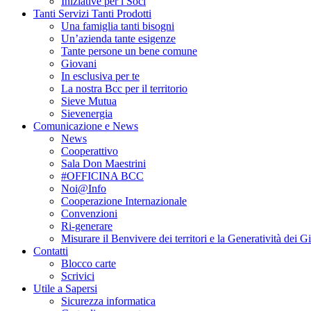
Iniziative per i Soci
Tanti Servizi Tanti Prodotti
Una famiglia tanti bisogni
Un’azienda tante esigenze
Tante persone un bene comune
Giovani
In esclusiva per te
La nostra Bcc per il territorio
Sieve Mutua
Sievenergia
Comunicazione e News
News
Cooperattivo
Sala Don Maestrini
#OFFICINA BCC
Noi@Info
Cooperazione Internazionale
Convenzioni
Ri-generare
Misurare il Benvivere dei territori e la Generatività dei G
Contatti
Blocco carte
Scrivici
Utile a Sapersi
Sicurezza informatica