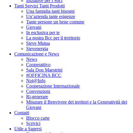
Iniziative per i Soci
Tanti Servizi Tanti Prodotti
Una famiglia tanti bisogni
Un’azienda tante esigenze
Tante persone un bene comune
Giovani
In esclusiva per te
La nostra Bcc per il territorio
Sieve Mutua
Sievenergia
Comunicazione e News
News
Cooperattivo
Sala Don Maestrini
#OFFICINA BCC
Noi@Info
Cooperazione Internazionale
Convenzioni
Ri-generare
Misurare il Benvivere dei territori e la Generatività dei
Giovani
Contatti
Blocco carte
Scrivici
Utile a Sapersi