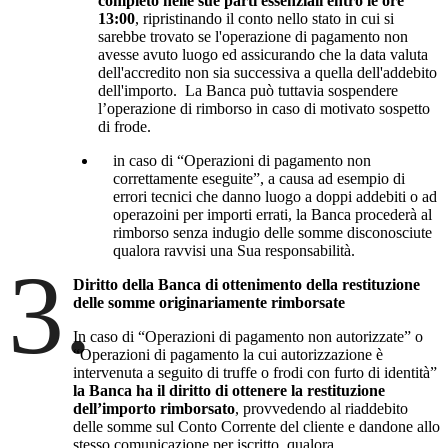
completo nelle sue parti essenziali entro le ore
13:00
, ripristinando il conto nello stato in cui si
sarebbe trovato se l'operazione di pagamento non
avesse avuto luogo ed assicurando che la data valuta
dell'accredito non sia successiva a quella dell'addebito
dell'importo. La Banca può tuttavia sospendere
l’operazione di rimborso in caso di motivato sospetto
di frode.
in caso di “Operazioni di pagamento non
correttamente eseguite”, a causa ad esempio di
errori tecnici che danno luogo a doppi addebiti o ad
operazoini per importi errati, la Banca procederà al
rimborso senza indugio delle somme disconosciute
qualora ravvisi una Sua responsabilità.
3.
Diritto della Banca di ottenimento della restituzione
delle somme originariamente rimborsate
In caso di “Operazioni di pagamento non autorizzate” o
“Operazioni di pagamento la cui autorizzazione è
intervenuta a seguito di truffe o frodi con furto di identità”
la Banca ha il diritto di ottenere la restituzione
dell’importo rimborsato
, provvedendo al riaddebito
delle somme sul Conto Corrente del cliente e dandone allo
stesso comunicazione per iscritto, qualora,