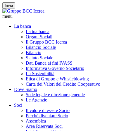
Invia
menu
La banca
La tua banca
Organi Sociali
Il Gruppo BCC Iccrea
Bilancio Sociale
Bilancio
Statuto Sociale
Dati Banca ai fini IVASS
Informativa Governo Societario
La Sostenibilità
Etica di Gruppo e Whistleblowing
Carta dei Valori del Credito Cooperativo
Dove Siamo
Sede legale e direzione generale
Le Agenzie
Soci
Il valore di essere Socio
Perché diventare Socio
Assemblea
Area Riservata Soci