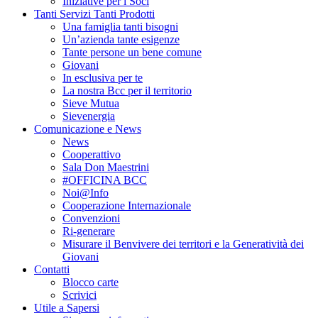
Iniziative per i Soci
Tanti Servizi Tanti Prodotti
Una famiglia tanti bisogni
Un’azienda tante esigenze
Tante persone un bene comune
Giovani
In esclusiva per te
La nostra Bcc per il territorio
Sieve Mutua
Sievenergia
Comunicazione e News
News
Cooperattivo
Sala Don Maestrini
#OFFICINA BCC
Noi@Info
Cooperazione Internazionale
Convenzioni
Ri-generare
Misurare il Benvivere dei territori e la Generatività dei
Giovani
Contatti
Blocco carte
Scrivici
Utile a Sapersi