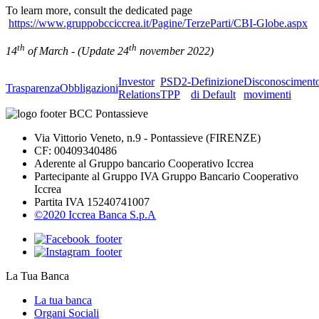
To learn more, consult the dedicated page
https://www.gruppobcciccrea.it/Pagine/TerzeParti/CBI-Globe.aspx
th
th
14
of March - (Update 24
november 2022)
Investor
PSD2-
Definizione
Disconosciment
Trasparenza
Obbligazioni
Relations
TPP
di Default
movimenti
Via Vittorio Veneto, n.9 - Pontassieve (FIRENZE)
CF: 00409340486
Aderente al Gruppo bancario Cooperativo Iccrea
Partecipante al Gruppo IVA Gruppo Bancario Cooperativo
Iccrea
Partita IVA 15240741007
©2020 Iccrea Banca S.p.A
La Tua Banca
La tua banca
Organi Sociali