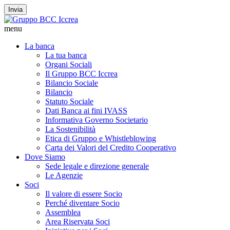
Invia
menu
La banca
La tua banca
Organi Sociali
Il Gruppo BCC Iccrea
Bilancio Sociale
Bilancio
Statuto Sociale
Dati Banca ai fini IVASS
Informativa Governo Societario
La Sostenibilità
Etica di Gruppo e Whistleblowing
Carta dei Valori del Credito Cooperativo
Dove Siamo
Sede legale e direzione generale
Le Agenzie
Soci
Il valore di essere Socio
Perché diventare Socio
Assemblea
Area Riservata Soci