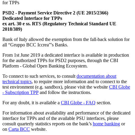
for TPPs
PSD2 - Payment Service Directive 2 (UE 2015/2366)
Dedicated Interface for TPPs
ex art. 30 e ss.
RTS (Regulatory Technical Standard UE
2018/389)
Bank of Italy allowed the exemption from the fall-back solution for
all “Gruppo BCC Iccrea”'s Banks.
From 1st June 2019 a dedicated interface is available in production
for the authorized TPPs for PSD2 purposes, through the CBI
Platform - Global Open Banking Ecosystem.
To connect to such services, to consult
documentation about
technical topics
, to require more information and to connect to the
test environment (e.g. sandbox), please visit the website
CBI Globe
- Subscription TPP
and follow the instructions.
For any doubt, it is available a
CBI Globe - FAQ
section.
For information about availability and performance of the dedicated
interface for TPPs and of the available PSU interfaces, please
consult quarterly statistics reports on the bank’s
home banking
or
on
Carta BCC
website.