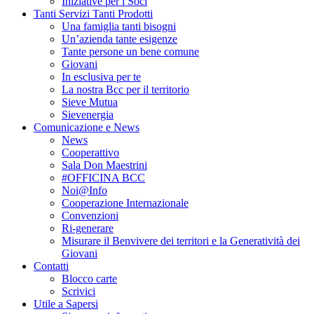
Iniziative per i Soci
Tanti Servizi Tanti Prodotti
Una famiglia tanti bisogni
Un’azienda tante esigenze
Tante persone un bene comune
Giovani
In esclusiva per te
La nostra Bcc per il territorio
Sieve Mutua
Sievenergia
Comunicazione e News
News
Cooperattivo
Sala Don Maestrini
#OFFICINA BCC
Noi@Info
Cooperazione Internazionale
Convenzioni
Ri-generare
Misurare il Benvivere dei territori e la Generatività dei
Giovani
Contatti
Blocco carte
Scrivici
Utile a Sapersi