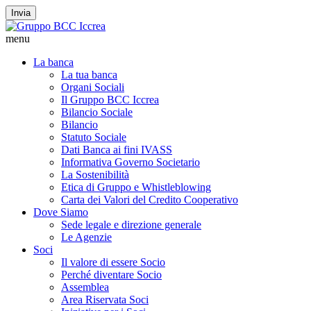
Invia
menu
La banca
La tua banca
Organi Sociali
Il Gruppo BCC Iccrea
Bilancio Sociale
Bilancio
Statuto Sociale
Dati Banca ai fini IVASS
Informativa Governo Societario
La Sostenibilità
Etica di Gruppo e Whistleblowing
Carta dei Valori del Credito Cooperativo
Dove Siamo
Sede legale e direzione generale
Le Agenzie
Soci
Il valore di essere Socio
Perché diventare Socio
Assemblea
Area Riservata Soci