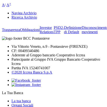
-
+
A
A
Naviga Archivio
Ricerca Archivio
Investor
PSD2-
Definizione
Disconosciment
Trasparenza
Obbligazioni
Relations
TPP
di Default
movimenti
Via Vittorio Veneto, n.9 - Pontassieve (FIRENZE)
CF: 00409340486
Aderente al Gruppo bancario Cooperativo Iccrea
Partecipante al Gruppo IVA Gruppo Bancario Cooperativo
Iccrea
Partita IVA 15240741007
©2020 Iccrea Banca S.p.A
La Tua Banca
La tua banca
Organi Sociali