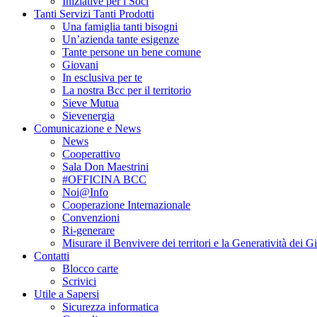
Iniziative per i Soci
Tanti Servizi Tanti Prodotti
Una famiglia tanti bisogni
Un’azienda tante esigenze
Tante persone un bene comune
Giovani
In esclusiva per te
La nostra Bcc per il territorio
Sieve Mutua
Sievenergia
Comunicazione e News
News
Cooperattivo
Sala Don Maestrini
#OFFICINA BCC
Noi@Info
Cooperazione Internazionale
Convenzioni
Ri-generare
Misurare il Benvivere dei territori e la Generatività dei G
Contatti
Blocco carte
Scrivici
Utile a Sapersi
Sicurezza informatica