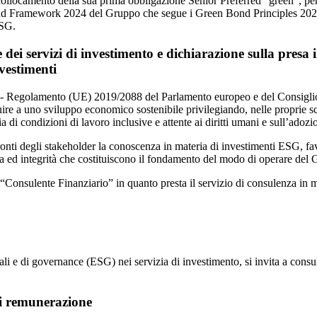
ocamento della sua prima obbligazione Senior Preferred “green”, per eur
Bond Framework 2024 del Gruppo che segue i Green Bond Principles 2021,
ESG.
e dei servizi di investimento e dichiarazione sulla presa i
nvestimenti
lità - Regolamento (UE) 2019/2088 del Parlamento europeo e del Consi
re a uno sviluppo economico sostenibile privilegiando, nelle proprie sce
ia di condizioni di lavoro inclusive e attente ai diritti umani e sull’ado
ronti degli stakeholder la conoscenza in materia di investimenti ESG, fa
ica ed integrità che costituiscono il fondamento del modo di operare del
Consulente Finanziario” in quanto presta il servizio di consulenza in m
ali e di governance (ESG) nei servizia di investimento, si invita a consul
 di remunerazione