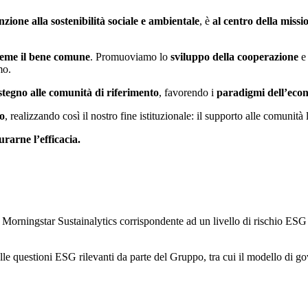
nzione alla sostenibilità sociale e ambientale
, è
al centro della mis
sieme il bene comune
. Promuoviamo lo
sviluppo della cooperazione
e 
mo.
stegno alle comunità di riferimento
, favorendo i
paradigmi dell’econ
io
, realizzando così il nostro fine istituzionale: il supporto alle comunità 
rarne l’efficacia.
orningstar Sustainalytics corrispondente ad un livello di rischio ESG 
le questioni ESG rilevanti da parte del Gruppo, tra cui il modello di gov