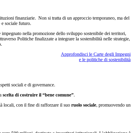
stituzioni finanziarie. Non si tratta di un approccio temporaneo, ma del
e sociale futuro.
mpegnato nella promozione dello sviluppo sostenibile dei territori,
averso Politiche finalizzate a integrare la sostenibilità nelle strategie,
o.
Approfondisci le Carte degli Impegni
e le politiche di sostenibilità
petti sociali e di governance.
la
scelta di costruire il “bene comune”
.
locali, con il fine di rafforzare il suo
ruolo sociale
, promuovendo un