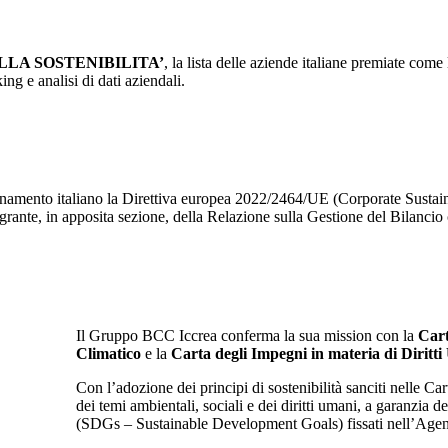
LA SOSTENIBILITA’
, la lista delle aziende italiane premiate come 
ing e analisi di dati aziendali.
rdinamento italiano la Direttiva europea 2022/2464/UE (Corporate Susta
grante, in apposita sezione, della Relazione sulla Gestione del Bilanci
Il Gruppo BCC Iccrea conferma la sua mission con la
Cart
Climatico
e la
Carta degli Impegni in materia di Diritt
Con l’adozione dei principi di sostenibilità sanciti nelle C
dei temi ambientali, sociali e dei diritti umani, a garanzia
(SDGs – Sustainable Development Goals) fissati nell’Age