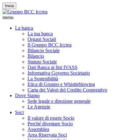
Invia
menu
La banca
La tua banca
Organi Sociali
Il Gruppo BCC Iccrea
Bilancio Sociale
Bilancio
Statuto Sociale
Dati Banca ai fini IVASS
Informativa Governo Societario
La Sostenibilità
Etica di Gruppo e Whistleblowing
Carta dei Valori del Credito Cooperativo
Dove Siamo
Sede legale e direzione generale
Le Agenzie
Soci
Il valore di essere Socio
Perché diventare Socio
Assemblea
Area Riservata Soci