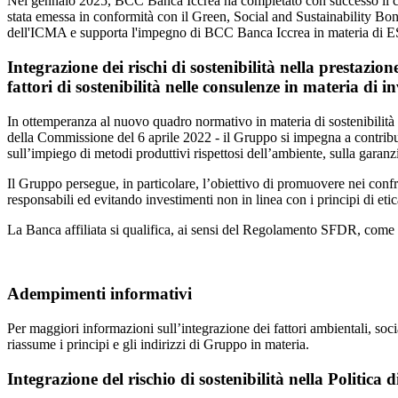
Nel gennaio 2025, BCC Banca Iccrea ha completato con successo il coll
stata emessa in conformità con il Green, Social and Sustainability 
dell'ICMA e supporta l'impegno di BCC Banca Iccrea in materia di 
Integrazione dei rischi di sostenibilità nella prestazion
fattori di sostenibilità nelle consulenze in materia di i
In ottemperanza al nuovo quadro normativo in materia di sostenibi
della Commissione del 6 aprile 2022 - il Gruppo si impegna a contribui
sull’impiego di metodi produttivi rispettosi dell’ambiente, sulla garanz
Il Gruppo persegue, in particolare, l’obiettivo di promuovere nei conf
responsabili ed evitando investimenti non in linea con i principi di et
La Banca affiliata si qualifica, ai sensi del Regolamento SFDR, come “
Adempimenti informativi
Per maggiori informazioni sull’integrazione dei fattori ambientali, soci
riassume i principi e gli indirizzi di Gruppo in materia.
Integrazione del rischio di sostenibilità nella Politica