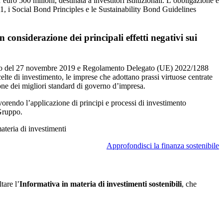
o 500 milioni, destinata a investitori istituzionali. L’obbligazione è
 i Social Bond Principles e le Sustainability Bond Guidelines
n considerazione dei principali effetti negativi sui
glio del 27 novembre 2019 e Regolamento Delegato (UE) 2022/1288
lte di investimento, le imprese che adottano prassi virtuose centrate
zione dei migliori standard di governo d’impresa.
vorendo l’applicazione di principi e processi di investimento
 Gruppo.
ateria di investimenti
Approfondisci la finanza sostenibile
tare l’
Informativa in materia di investimenti sostenibili
, che