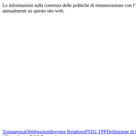
Le informazioni sulla coerenza delle politiche di remunerazione con l’
annualmente su questo sito web.
Trasparenza
Obbligazioni
Investor Relations
PSD2-TPP
Definizione di 