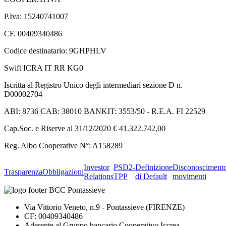
P.Iva: 15240741007
CF. 00409340486
Codice destinatario: 9GHPHLV
Swift ICRA IT RR KG0
Iscritta al Registro Unico degli intermediari sezione D n.
D00002704
ABI: 8736 CAB: 38010 BANKIT: 3553/50 - R.E.A. FI 22529
Cap.Soc. e Riserve al 31/12/2020 € 41.322.742,00
Reg. Albo Cooperative N°: A158289
Investor
PSD2-
Definizione
Disconosciment
Trasparenza
Obbligazioni
Relations
TPP
di Default
movimenti
Via Vittorio Veneto, n.9 - Pontassieve (FIRENZE)
CF: 00409340486
Aderente al Gruppo bancario Cooperativo Iccrea