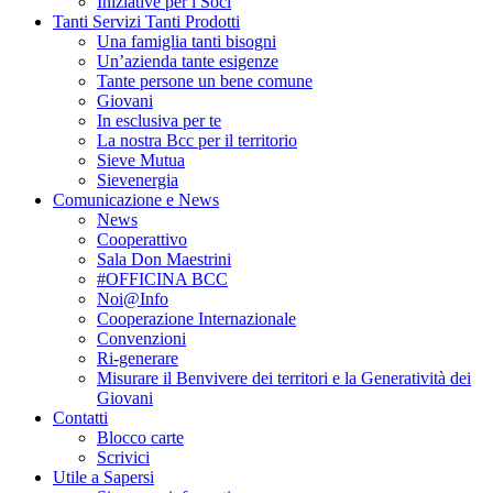
Iniziative per i Soci
Tanti Servizi Tanti Prodotti
Una famiglia tanti bisogni
Un’azienda tante esigenze
Tante persone un bene comune
Giovani
In esclusiva per te
La nostra Bcc per il territorio
Sieve Mutua
Sievenergia
Comunicazione e News
News
Cooperattivo
Sala Don Maestrini
#OFFICINA BCC
Noi@Info
Cooperazione Internazionale
Convenzioni
Ri-generare
Misurare il Benvivere dei territori e la Generatività dei
Giovani
Contatti
Blocco carte
Scrivici
Utile a Sapersi