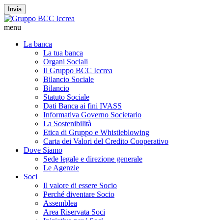
Invia
menu
La banca
La tua banca
Organi Sociali
Il Gruppo BCC Iccrea
Bilancio Sociale
Bilancio
Statuto Sociale
Dati Banca ai fini IVASS
Informativa Governo Societario
La Sostenibilità
Etica di Gruppo e Whistleblowing
Carta dei Valori del Credito Cooperativo
Dove Siamo
Sede legale e direzione generale
Le Agenzie
Soci
Il valore di essere Socio
Perché diventare Socio
Assemblea
Area Riservata Soci