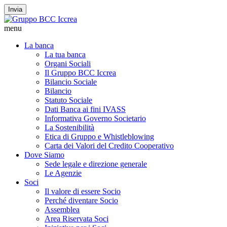
Invia
menu
La banca
La tua banca
Organi Sociali
Il Gruppo BCC Iccrea
Bilancio Sociale
Bilancio
Statuto Sociale
Dati Banca ai fini IVASS
Informativa Governo Societario
La Sostenibilità
Etica di Gruppo e Whistleblowing
Carta dei Valori del Credito Cooperativo
Dove Siamo
Sede legale e direzione generale
Le Agenzie
Soci
Il valore di essere Socio
Perché diventare Socio
Assemblea
Area Riservata Soci