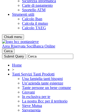
Sicurezza informatica
Carte di pagamento
Sportello ATM
Strumenti utili
Calcolo Iban
Calcola il mutuo
Calcolo TAEG
Chiudi menu
Area Riservata Soci
Banca Online
Cerca
Home
>
Tanti Servizi Tanti Prodotti
Una famiglia tanti bisogni
Un’azienda tante esigenze
Tante persone un bene comune
Giovani
In esclusiva per te
La nostra Bcc per il territorio
Sieve Mutua
Sievenergia