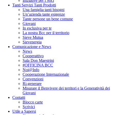
Iniziative per i Soci
Tanti Servizi Tanti Prodotti
Una famiglia tanti bisogni
Un’azienda tante esigenze
Tante persone un bene comune
Giovani
In esclusiva per te
La nostra Bcc per il territorio
Sieve Mutua
Sievenergia
Comunicazione e News
News
Cooperattivo
Sala Don Maestrini
#OFFICINA BCC
Noi@Info
Cooperazione Internazionale
Convenzioni
Ri-generare
Misurare il Benvivere dei territori e la Generatività dei
Giovani
Contatti
Blocco carte
Scrivici
Utile a Sapersi