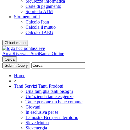
Sicurezza informatica
Carte di pagamento
Sportello ATM
Strumenti utili
Calcolo Iban
Calcola il mutuo
Calcolo TAEG
Chiudi menu
Area Riservata Soci
Banca Online
Cerca
Home
>
Tanti Servizi Tanti Prodotti
Una famiglia tanti bisogni
Un’azienda tante esigenze
Tante persone un bene comune
Giovani
In esclusiva per te
La nostra Bcc per il territorio
Sieve Mutua
Sievenergia