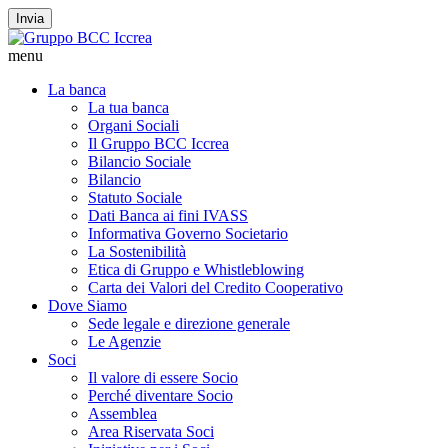
Invia
menu
La banca
La tua banca
Organi Sociali
Il Gruppo BCC Iccrea
Bilancio Sociale
Bilancio
Statuto Sociale
Dati Banca ai fini IVASS
Informativa Governo Societario
La Sostenibilità
Etica di Gruppo e Whistleblowing
Carta dei Valori del Credito Cooperativo
Dove Siamo
Sede legale e direzione generale
Le Agenzie
Soci
Il valore di essere Socio
Perché diventare Socio
Assemblea
Area Riservata Soci