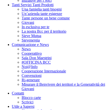
Iniziative per i Soci
Tanti Servizi Tanti Prodotti
Una famiglia tanti bisogni
Un’azienda tante esigenze
Tante persone un bene comune
Giovani
In esclusiva per te
La nostra Bcc per il territorio
Sieve Mutua
Sievenergia
Comunicazione e News
News
Cooperattivo
Sala Don Maestrini
#OFFICINA BCC
Noi@Info
Cooperazione Internazionale
Convenzioni
Ri-generare
Misurare il Benvivere dei territori e la Generatività dei
Giovani
Contatti
Blocco carte
Scrivici
Utile a Sapersi