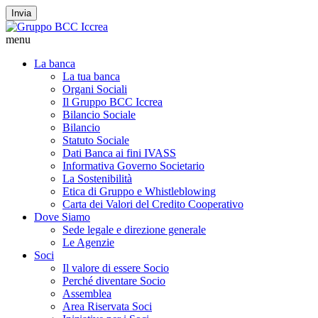
Invia
menu
La banca
La tua banca
Organi Sociali
Il Gruppo BCC Iccrea
Bilancio Sociale
Bilancio
Statuto Sociale
Dati Banca ai fini IVASS
Informativa Governo Societario
La Sostenibilità
Etica di Gruppo e Whistleblowing
Carta dei Valori del Credito Cooperativo
Dove Siamo
Sede legale e direzione generale
Le Agenzie
Soci
Il valore di essere Socio
Perché diventare Socio
Assemblea
Area Riservata Soci