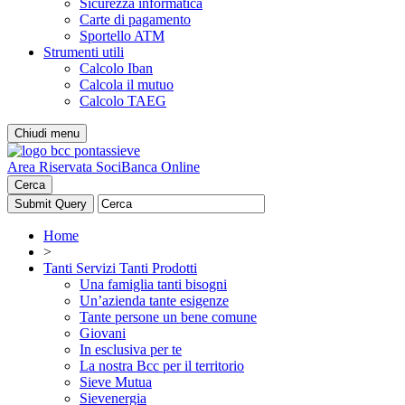
Sicurezza informatica
Carte di pagamento
Sportello ATM
Strumenti utili
Calcolo Iban
Calcola il mutuo
Calcolo TAEG
Chiudi menu
Area Riservata Soci
Banca Online
Cerca
Home
>
Tanti Servizi Tanti Prodotti
Una famiglia tanti bisogni
Un’azienda tante esigenze
Tante persone un bene comune
Giovani
In esclusiva per te
La nostra Bcc per il territorio
Sieve Mutua
Sievenergia