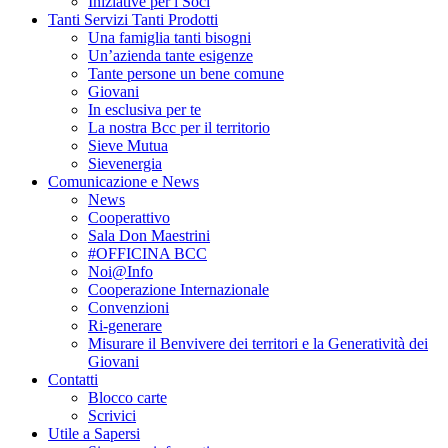
Iniziative per i Soci
Tanti Servizi Tanti Prodotti
Una famiglia tanti bisogni
Un’azienda tante esigenze
Tante persone un bene comune
Giovani
In esclusiva per te
La nostra Bcc per il territorio
Sieve Mutua
Sievenergia
Comunicazione e News
News
Cooperattivo
Sala Don Maestrini
#OFFICINA BCC
Noi@Info
Cooperazione Internazionale
Convenzioni
Ri-generare
Misurare il Benvivere dei territori e la Generatività dei
Giovani
Contatti
Blocco carte
Scrivici
Utile a Sapersi