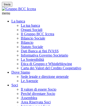
Invia
menu
La banca
La tua banca
Organi Sociali
Il Gruppo BCC Iccrea
Bilancio Sociale
Bilancio
Statuto Sociale
Dati Banca ai fini IVASS
Informativa Governo Societario
La Sostenibilità
Etica di Gruppo e Whistleblowing
Carta dei Valori del Credito Cooperativo
Dove Siamo
Sede legale e direzione generale
Le Agenzie
Soci
Il valore di essere Socio
Perché diventare Socio
Assemblea
Area Riservata Soci