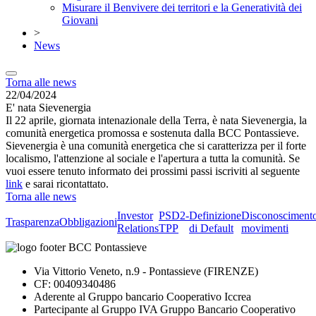
Misurare il Benvivere dei territori e la Generatività dei
Giovani
>
News
Torna alle news
22/04/2024
E' nata Sievenergia
Il 22 aprile, giornata intenazionale della Terra, è nata Sievenergia, la
comunità energetica promossa e sostenuta dalla BCC Pontassieve.
Sievenergia è una comunità energetica che si caratterizza per il forte
localismo, l'attenzione al sociale e l'apertura a tutta la comunità. Se
vuoi essere tenuto informato dei prossimi passi iscriviti al seguente
link
e sarai ricontattato.
Torna alle news
Investor
PSD2-
Definizione
Disconosciment
Trasparenza
Obbligazioni
Relations
TPP
di Default
movimenti
Via Vittorio Veneto, n.9 - Pontassieve (FIRENZE)
CF: 00409340486
Aderente al Gruppo bancario Cooperativo Iccrea
Partecipante al Gruppo IVA Gruppo Bancario Cooperativo