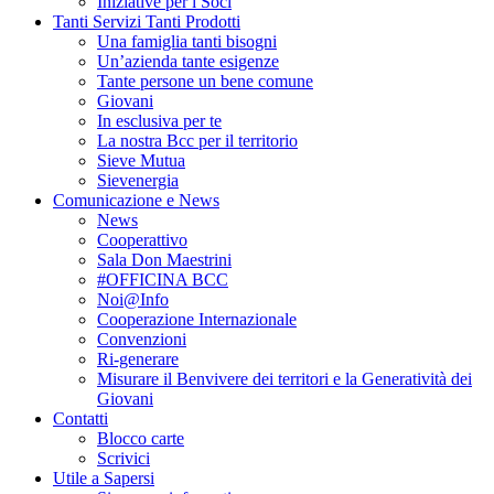
Iniziative per i Soci
Tanti Servizi Tanti Prodotti
Una famiglia tanti bisogni
Un’azienda tante esigenze
Tante persone un bene comune
Giovani
In esclusiva per te
La nostra Bcc per il territorio
Sieve Mutua
Sievenergia
Comunicazione e News
News
Cooperattivo
Sala Don Maestrini
#OFFICINA BCC
Noi@Info
Cooperazione Internazionale
Convenzioni
Ri-generare
Misurare il Benvivere dei territori e la Generatività dei
Giovani
Contatti
Blocco carte
Scrivici
Utile a Sapersi