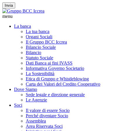
Invia
menu
La banca
La tua banca
Organi Sociali
Il Gruppo BCC Iccrea
Bilancio Sociale
Bilancio
Statuto Sociale
Dati Banca ai fini IVASS
Informativa Governo Societario
La Sostenibilità
Etica di Gruppo e Whistleblowing
Carta dei Valori del Credito Cooperativo
Dove Siamo
Sede legale e direzione generale
Le Agenzie
Soci
Il valore di essere Socio
Perché diventare Socio
Assemblea
Area Riservata Soci