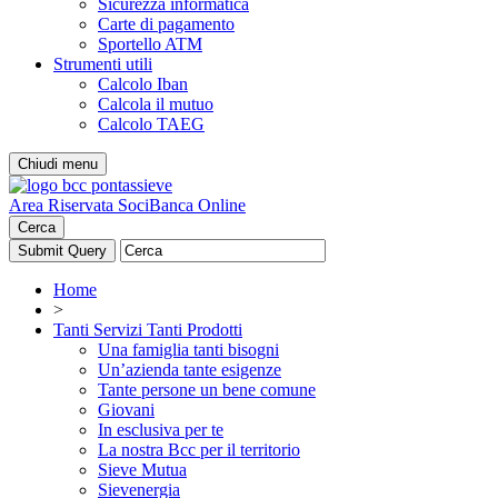
Sicurezza informatica
Carte di pagamento
Sportello ATM
Strumenti utili
Calcolo Iban
Calcola il mutuo
Calcolo TAEG
Chiudi menu
Area Riservata Soci
Banca Online
Cerca
Home
>
Tanti Servizi Tanti Prodotti
Una famiglia tanti bisogni
Un’azienda tante esigenze
Tante persone un bene comune
Giovani
In esclusiva per te
La nostra Bcc per il territorio
Sieve Mutua
Sievenergia