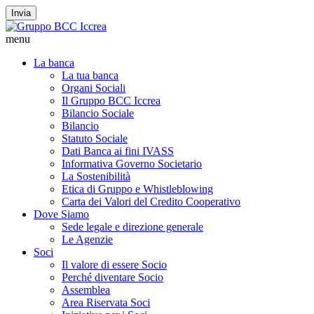
Invia
menu
La banca
La tua banca
Organi Sociali
Il Gruppo BCC Iccrea
Bilancio Sociale
Bilancio
Statuto Sociale
Dati Banca ai fini IVASS
Informativa Governo Societario
La Sostenibilità
Etica di Gruppo e Whistleblowing
Carta dei Valori del Credito Cooperativo
Dove Siamo
Sede legale e direzione generale
Le Agenzie
Soci
Il valore di essere Socio
Perché diventare Socio
Assemblea
Area Riservata Soci