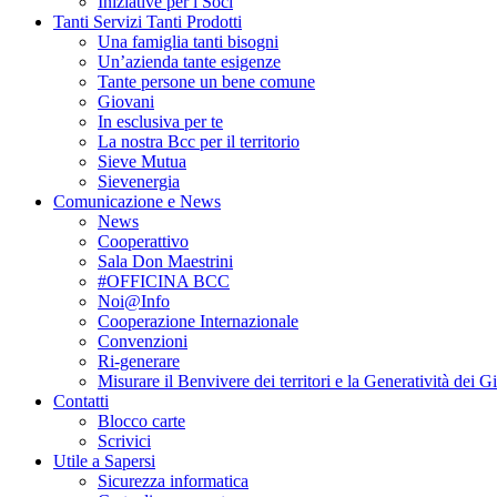
Iniziative per i Soci
Tanti Servizi Tanti Prodotti
Una famiglia tanti bisogni
Un’azienda tante esigenze
Tante persone un bene comune
Giovani
In esclusiva per te
La nostra Bcc per il territorio
Sieve Mutua
Sievenergia
Comunicazione e News
News
Cooperattivo
Sala Don Maestrini
#OFFICINA BCC
Noi@Info
Cooperazione Internazionale
Convenzioni
Ri-generare
Misurare il Benvivere dei territori e la Generatività dei G
Contatti
Blocco carte
Scrivici
Utile a Sapersi
Sicurezza informatica