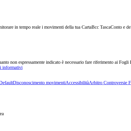
torare in tempo reale i movimenti della tua CartaBcc TascaConto e dell
 quanto non espressamente indicato è necessario fare riferimento ai Fogli I
i informativi
Default
Disconoscimento movimenti
Accessibilità
Arbitro Controversie F
ea