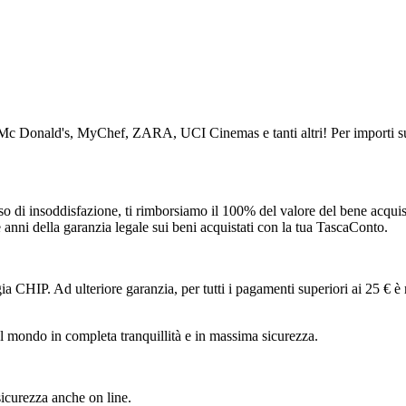
da Mc Donald's, MyChef, ZARA, UCI Cinemas e tanti altri! Per importi s
so di insoddisfazione, ti rimborsiamo il 100% del valore del bene acquist
e anni della garanzia legale sui beni acquistati con la tua TascaConto.
ia CHIP. Ad ulteriore garanzia, per tutti i pagamenti superiori ai 25 € è r
l mondo in completa tranquillità e in massima sicurezza.
sicurezza anche on line.