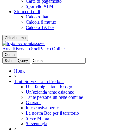
Carte di pagamento
Sportello ATM
Strumenti utili
Calcolo Iban
Calcola il mutuo
Calcolo TAEG
Chiudi menu
Area Riservata Soci
Banca Online
Cerca
Home
>
Tanti Servizi Tanti Prodotti
Una famiglia tanti bisogni
Un’azienda tante esigenze
Tante persone un bene comune
Giovani
In esclusiva per te
La nostra Bcc per il territorio
Sieve Mutua
Sievenergia
>