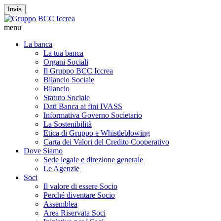
Invia
menu
La banca
La tua banca
Organi Sociali
Il Gruppo BCC Iccrea
Bilancio Sociale
Bilancio
Statuto Sociale
Dati Banca ai fini IVASS
Informativa Governo Societario
La Sostenibilità
Etica di Gruppo e Whistleblowing
Carta dei Valori del Credito Cooperativo
Dove Siamo
Sede legale e direzione generale
Le Agenzie
Soci
Il valore di essere Socio
Perché diventare Socio
Assemblea
Area Riservata Soci