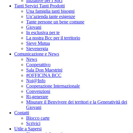
Iniziative per i Soci
Tanti Servizi Tanti Prodotti
Una famiglia tanti bisogni
Un’azienda tante esigenze
Tante persone un bene comune
Giovani
In esclusiva per te
La nostra Bcc per il territorio
Sieve Mutua
Sievenergia
Comunicazione e News
News
Cooperattivo
Sala Don Maestrini
#OFFICINA BCC
Noi@Info
Cooperazione Internazionale
Convenzioni
Ri-generare
Misurare il Benvivere dei territori e la Generatività dei
Giovani
Contatti
Blocco carte
Scrivici
Utile a Sapersi