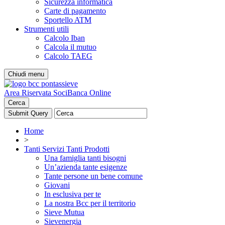
Sicurezza informatica
Carte di pagamento
Sportello ATM
Strumenti utili
Calcolo Iban
Calcola il mutuo
Calcolo TAEG
Chiudi menu
Area Riservata Soci
Banca Online
Cerca
Home
>
Tanti Servizi Tanti Prodotti
Una famiglia tanti bisogni
Un’azienda tante esigenze
Tante persone un bene comune
Giovani
In esclusiva per te
La nostra Bcc per il territorio
Sieve Mutua
Sievenergia