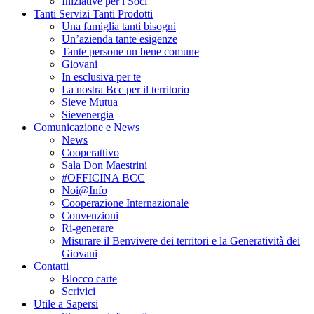
Iniziative per i Soci
Tanti Servizi Tanti Prodotti
Una famiglia tanti bisogni
Un’azienda tante esigenze
Tante persone un bene comune
Giovani
In esclusiva per te
La nostra Bcc per il territorio
Sieve Mutua
Sievenergia
Comunicazione e News
News
Cooperattivo
Sala Don Maestrini
#OFFICINA BCC
Noi@Info
Cooperazione Internazionale
Convenzioni
Ri-generare
Misurare il Benvivere dei territori e la Generatività dei
Giovani
Contatti
Blocco carte
Scrivici
Utile a Sapersi