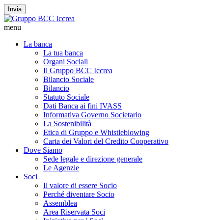
Invia
menu
La banca
La tua banca
Organi Sociali
Il Gruppo BCC Iccrea
Bilancio Sociale
Bilancio
Statuto Sociale
Dati Banca ai fini IVASS
Informativa Governo Societario
La Sostenibilità
Etica di Gruppo e Whistleblowing
Carta dei Valori del Credito Cooperativo
Dove Siamo
Sede legale e direzione generale
Le Agenzie
Soci
Il valore di essere Socio
Perché diventare Socio
Assemblea
Area Riservata Soci