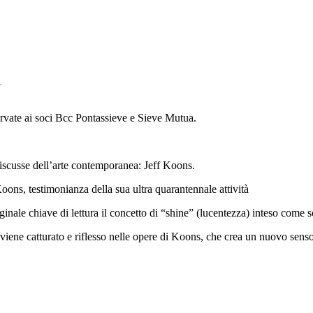
1
servate ai soci Bcc Pontassieve e Sieve Mutua.
discusse dell’arte contemporanea: Jeff Koons.
Koons, testimonianza della sua ultra quarantennale attività
ale chiave di lettura il concetto di “shine” (lucentezza) inteso come so
iene catturato e riflesso nelle opere di Koons, che crea un nuovo senso d