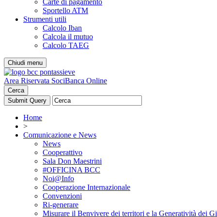
Carte di pagamento
Sportello ATM
Strumenti utili
Calcolo Iban
Calcola il mutuo
Calcolo TAEG
Chiudi menu
Area Riservata Soci
Banca Online
Cerca
Home
>
Comunicazione e News
News
Cooperattivo
Sala Don Maestrini
#OFFICINA BCC
Noi@Info
Cooperazione Internazionale
Convenzioni
Ri-generare
Misurare il Benvivere dei territori e la Generatività dei G