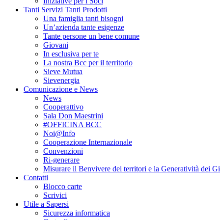
Iniziative per i Soci
Tanti Servizi Tanti Prodotti
Una famiglia tanti bisogni
Un’azienda tante esigenze
Tante persone un bene comune
Giovani
In esclusiva per te
La nostra Bcc per il territorio
Sieve Mutua
Sievenergia
Comunicazione e News
News
Cooperattivo
Sala Don Maestrini
#OFFICINA BCC
Noi@Info
Cooperazione Internazionale
Convenzioni
Ri-generare
Misurare il Benvivere dei territori e la Generatività dei G
Contatti
Blocco carte
Scrivici
Utile a Sapersi
Sicurezza informatica