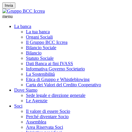
Invia
menu
La banca
La tua banca
Organi Sociali
Il Gruppo BCC Iccrea
Bilancio Sociale
Bilancio
Statuto Sociale
Dati Banca ai fini IVASS
Informativa Governo Societario
La Sostenibilità
Etica di Gruppo e Whistleblowing
Carta dei Valori del Credito Cooperativo
Dove Siamo
Sede legale e direzione generale
Le Agenzie
Soci
Il valore di essere Socio
Perché diventare Socio
Assemblea
Area Riservata Soci