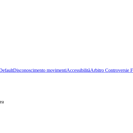
Default
Disconoscimento movimenti
Accessibilità
Arbitro Controversie F
ea