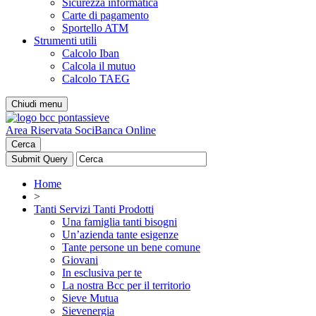
Sicurezza informatica
Carte di pagamento
Sportello ATM
Strumenti utili
Calcolo Iban
Calcola il mutuo
Calcolo TAEG
Chiudi menu
Area Riservata Soci
Banca Online
Cerca
Home
>
Tanti Servizi Tanti Prodotti
Una famiglia tanti bisogni
Un’azienda tante esigenze
Tante persone un bene comune
Giovani
In esclusiva per te
La nostra Bcc per il territorio
Sieve Mutua
Sievenergia