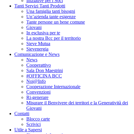
Iniziative per i Soci
Tanti Servizi Tanti Prodotti
Una famiglia tanti bisogni
Un’azienda tante esigenze
Tante persone un bene comune
Giovani
In esclusiva per te
La nostra Bcc per il territorio
Sieve Mutua
Sievenergia
Comunicazione e News
News
Cooperattivo
Sala Don Maestrini
#OFFICINA BCC
Noi@Info
Cooperazione Internazionale
Convenzioni
Ri-generare
Misurare il Benvivere dei territori e la Generatività dei
Giovani
Contatti
Blocco carte
Scrivici
Utile a Sapersi