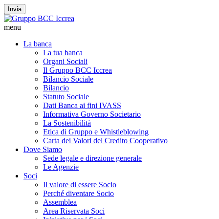
Invia
menu
La banca
La tua banca
Organi Sociali
Il Gruppo BCC Iccrea
Bilancio Sociale
Bilancio
Statuto Sociale
Dati Banca ai fini IVASS
Informativa Governo Societario
La Sostenibilità
Etica di Gruppo e Whistleblowing
Carta dei Valori del Credito Cooperativo
Dove Siamo
Sede legale e direzione generale
Le Agenzie
Soci
Il valore di essere Socio
Perché diventare Socio
Assemblea
Area Riservata Soci